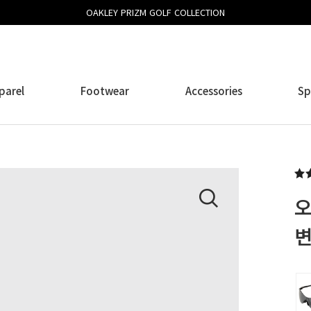
OAKLEY PRIZM GOLF COLLECTION
parel
Footwear
Accessories
Sp
오
변