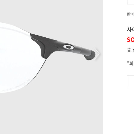
판
사
S
총
“