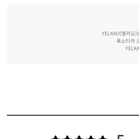
YELKAO(옐카오
룩소티카 코
YEL