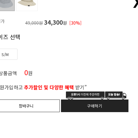
매가
34,300
49,000원
원
[30%]
이즈 선택
S/M
0
 상품금액
원
회원가입하고
추가할인 및 다양한 혜택
받기”