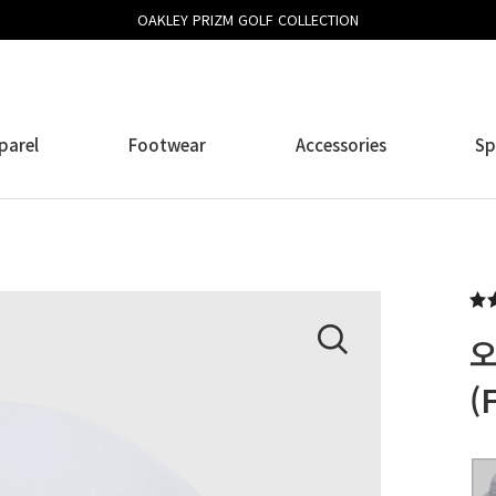
OAKLEY PRIZM GOLF COLLECTION
parel
Footwear
Accessories
Sp
오
(