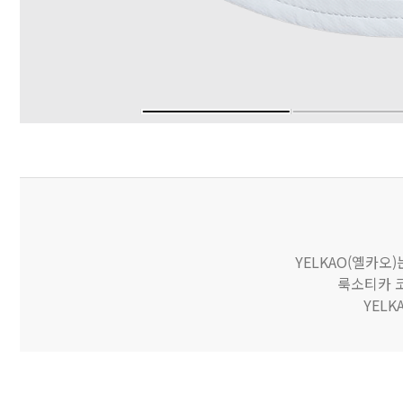
YELKAO(옐카오
룩소티카 코
YEL