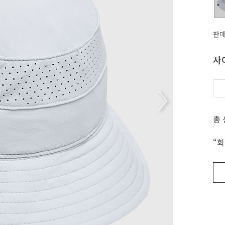
판
사
총
“