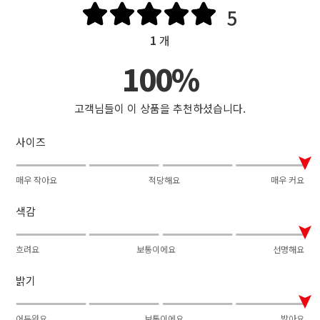
5
1
개
100%
고객님들이 이 상품을 추천하셨습니다.
사이즈
매우 작아요
적당해요
매우 커요
색감
흐려요
보통이에요
선명해요
밝기
어두워요
보통이에요
밝아요