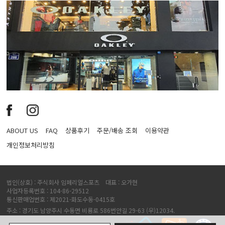
ABOUT US
FAQ
상품후기
주문/배송 조회
이용약관
개인정보처리방침
법인(상호) : 주식회사 임페리얼스포츠 대표 : 오가현
사업자등록번호 : 104-86-29512
통신판매업번호 : 제2021-화도수동-0415호
주소 : 경기도 남양주시 수동면 비룡로 586번안길 29-63 (우)12034.