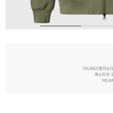
YELKAO(옐카오
룩소티카 코
YEL