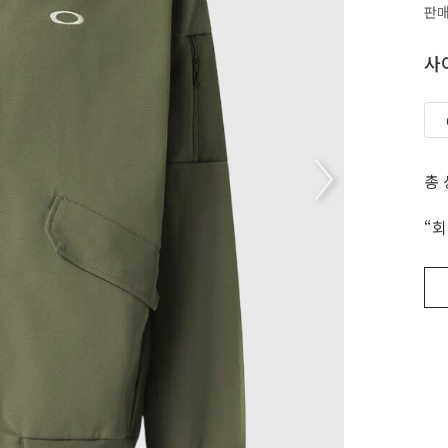
판
사
총
“