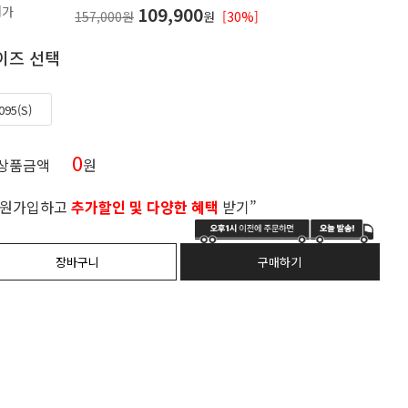
매가
109,900
157,000원
원
[30%]
이즈 선택
095(S)
0
 상품금액
원
회원가입하고
추가할인 및 다양한 혜택
받기”