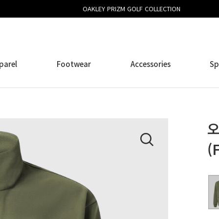
OAKLEY PRIZM GOLF COLLECTION
parel
Footwear
Accessories
Sp
오
(