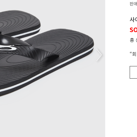
판
사
S
총
“