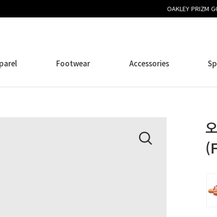
OAKLEY PRIZM GOLF COLLECTION
parel
Footwear
Accessories
Sp
오
(