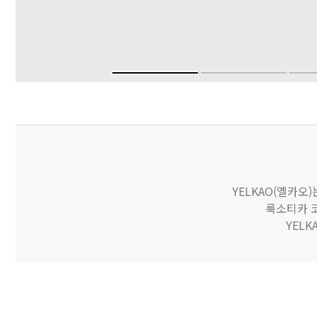
YELKAO(옐카오
룩소티카 코
YEL