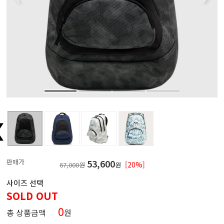
판매가
53,600
[20%]
67,000원
원
사이즈 선택
SOLD OUT
0
총 상품금액
원