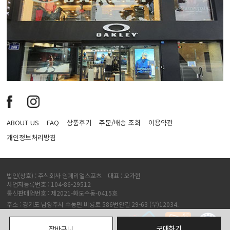
ABOUT US
FAQ
상품후기
주문/배송 조회
이용약관
개인정보처리방침
법인(상호) : 주식회사 임페리얼스포츠 대표 : 오가현
사업자등록번호 : 104-86-29512
통신판매업번호 : 제2021-화도수동-0415호
주소 : 경기도 남양주시 수동면 비룡로 586번안길 29-63 (우)12034.