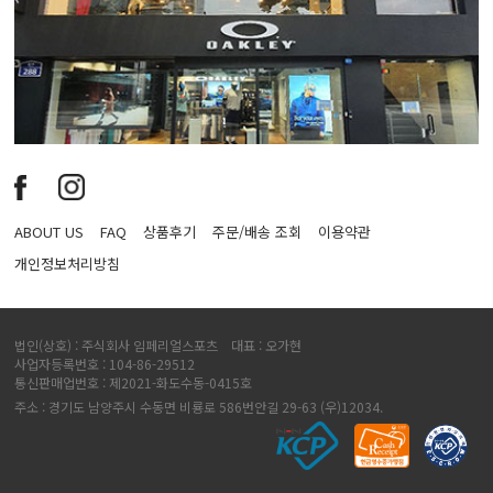
ABOUT US
FAQ
상품후기
주문/배송 조회
이용약관
개인정보처리방침
법인(상호) : 주식회사 임페리얼스포츠 대표 : 오가현
사업자등록번호 : 104-86-29512
통신판매업번호 : 제2021-화도수동-0415호
주소 : 경기도 남양주시 수동면 비룡로 586번안길 29-63 (우)12034.