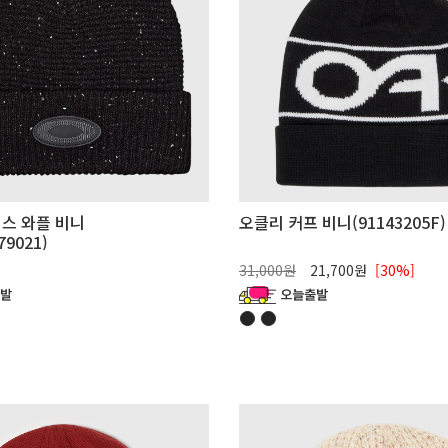
스 와플 비니
오클리 커프 비니(91143205F)
79021)
31,000원
21,700원
[30%]