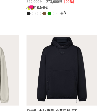
342,000원
273,600원
[20%]
3
디
오클리 솔라 래일 소프트쉘 후디