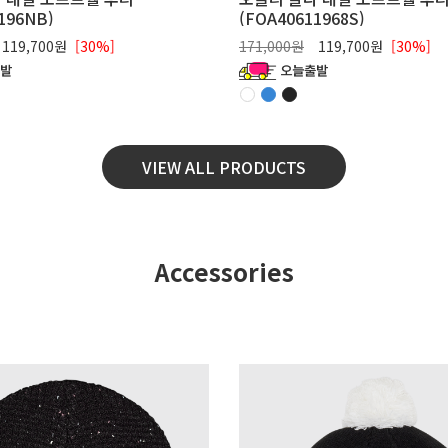
196NB)
(FOA40611968S)
119,700원
[30%]
171,000원
119,700원
[30%]
VIEW ALL PRODUCTS
Accessories