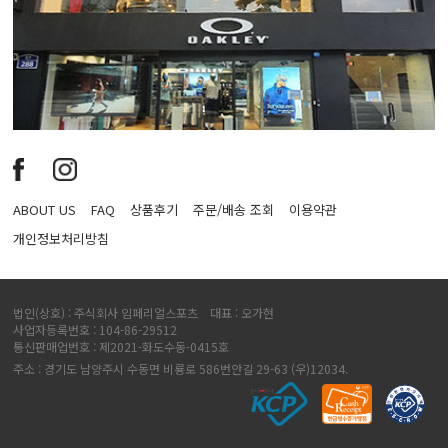
ABOUT US
FAQ
상품후기
주문/배송 조회
이용약관
개인정보처리방침
법인(상호) : 주식회사 임페리얼스포츠 대표 : 오가현
사업자등록번호 : 104-86-29512
통신판매업번호 : 제2021-화도수동-0415호
주소 : 경기도 남양주시 수동면 비룡로 586번안길 29-63 (우)12034.