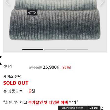
판매가
25,900
[30%]
37,000원
원
사이즈 선택
SOLD OUT
0
총 상품금액
원
“회원가입하고
추가할인 및 다양한 혜택
받기”