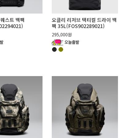
라퀘스트 백팩
오클리 리저브 택티컬 드라이 백
02294021)
팩 35L(FOS902289021)
295,000원