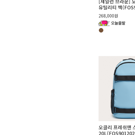
[제일런 브라운] 
유틸리티 백(FOS9
268,000원
오클리 프레쉬맨 
20L(FOS901202