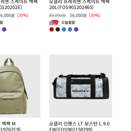
쉬맨 스케이트 백팩
오클리 프레쉬맨 스케이트 백팩
0120202E)
20L(FOS901202465)
6,000원
[30%]
80,000원
56,000원
[30%]
 백팩 M
오클리 인핸스 LT 보스턴 L 9.0
019767C9)
FW(FOS902150299)