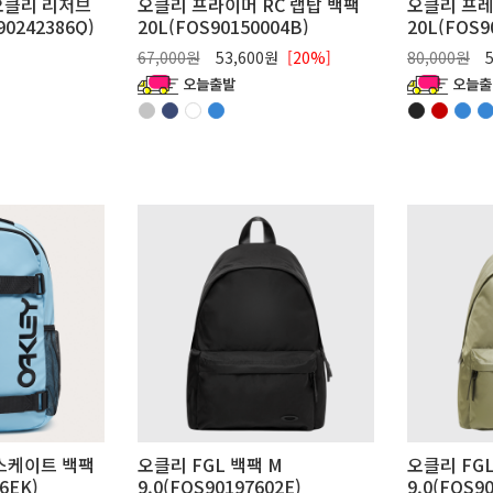
오클리 리저브
오클리 프라이머 RC 랩탑 백팩
오클리 프레
0242386Q)
20L(FOS90150004B)
20L(FOS9
67,000원
53,600원
[20%]
80,000원
5
스케이트 백팩
오클리 FGL 백팩 M
오클리 FGL
6EK)
9.0(FOS90197602E)
9.0(FOS9