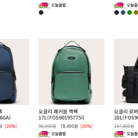
팩
오클리 패커블 백팩
오클리 로버
6GA)
17L(FOS90195775I)
28L(FOS9
0원
[20%]
98,000원
78,400원
[20%]
147,000원