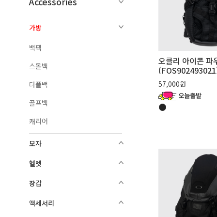
Accessories
가방
백팩
오클리 아이콘 파
스몰백
(FOS902493021
57,000원
더플백
골프백
캐리어
모자
헬멧
장갑
액세서리