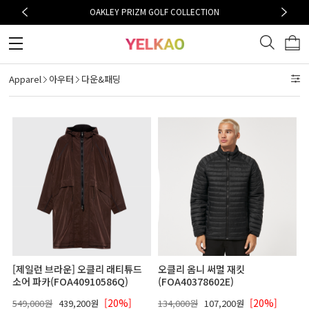
OAKLEY PRIZM GOLF COLLECTION
Apparel
아우터
다운&패딩
[제일런 브라운] 오클리 래티튜드
오클리 옴니 써멀 재킷
소어 파카(FOA40910586Q)
(FOA40378602E)
[20%]
[20%]
549,000원
439,200원
134,000원
107,200원