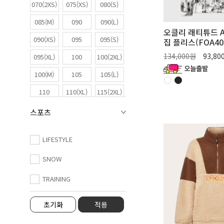
070(2XS)
075(XS)
080(S)
085(M)
090
090(L)
오클리 래티튜드 AR
090(XS)
095
095(S)
집 플리스(FOA405
134,000원
93,8
095(XL)
100
100(2XL)
100(M)
105
105(L)
110
110(XL)
115(2XL)
스포츠
LIFESTYLE
SNOW
TRAINING