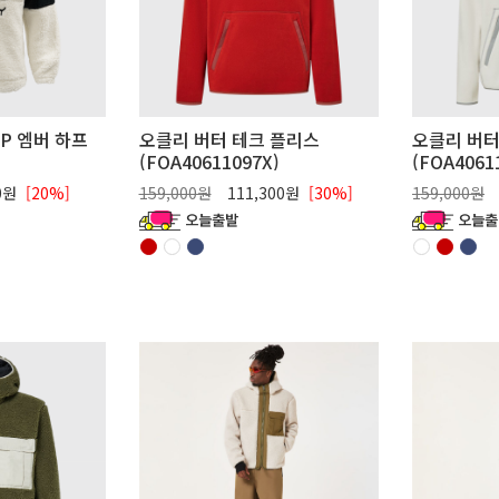
P 엠버 하프
오클리 버터 테크 플리스
오클리 버터
(FOA40611097X)
(FOA4061
)
00원
[20%]
159,000원
111,300원
[30%]
159,000원