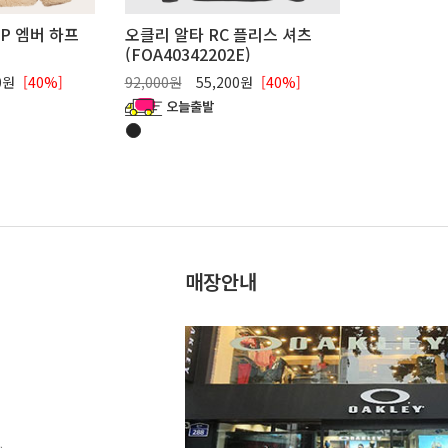
P 엠버 하프
오클리 알타 RC 플리스 셔츠
(FOA40342202E)
)
00원
[40%]
92,000원
55,200원
[40%]
매장안내