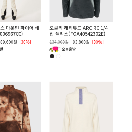
스 마운틴 파이어 쉐
오클리 래티튜드 ARC RC 1/4
06967CC)
집 플리스(FOA40542302E)
89,600원
[30%]
134,000원
93,800원
[30%]