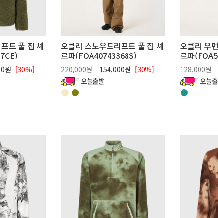
프트 풀 집 셰
오클리 스노우드리프트 풀 집 셰
오클리 우먼
7CE)
르파(FOA40743368S)
르파(FOA50
00원
[30%]
220,000원
154,000원
[30%]
128,000원