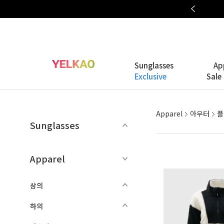
OAKLEY META COLLECTION
Sunglasses
Ap
Exclusive
Sale
Apparel
아우터
플
Sunglasses
Apparel
상의
하의