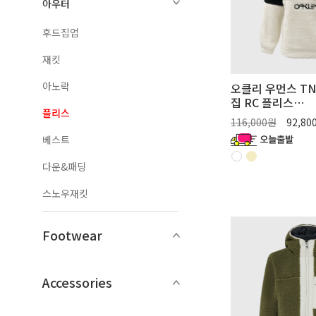
아우터
후드집업
재킷
아노락
오클리 우먼스 TN
집 RC 플리스
플리스
(FOA50046710R
116,000원
92,8
베스트
다운&패딩
스노우재킷
Footwear
Accessories