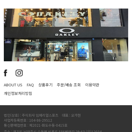
ABOUT US
FAQ
상품후기
주문/배송 조회
이용약관
개인정보처리방침
법인(상호) : 주식회사 임페리얼스포츠 대표 : 오가현
사업자등록번호 : 104-86-29512
통신판매업번호 : 제2021-화도수동-0415호
주소 : 경기도 남양주시 수동면 비룡로 586번안길 29-63 (우)12034.