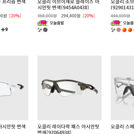
 프리즘 변색
오클리 이브이제로 블레이즈 아
오클리 조
시안핏 변색(9454A0438)
(92901431
00원
[20%]
368,000원
294,400원
[20%]
444,000원
9
아시안핏 변색
오클리 레이다락 패스 아시안핏
오클리 스페라
변색(92064938)