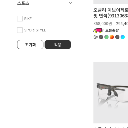
레이다 EV 패스
스포츠
오클리 이브이제로
레이다 플레이트
핏 변색(9313063
BIKE
레이다락
368,000원
294,4
SPORTSTYLE
바이스페라
바이스페라 스피드
사이버제로
수쳐재킷
수트로
수트로 라이트
스턴트 데빌 아시안핏
스턴트 윙
스페라