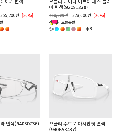
브레이커 변색
오클리 레이다 이브이 패스 클리
)
어 변색(92081338)
355,200원
[20%]
410,000원
328,000원
[20%]
3
 변색(94030736)
오클리 수트로 아시안핏 변색
(9406A3437)