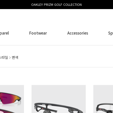
OAKLEY PRIZM GOLF COLLECTION
parel
Footwear
Accessories
Sp
스타일
변색