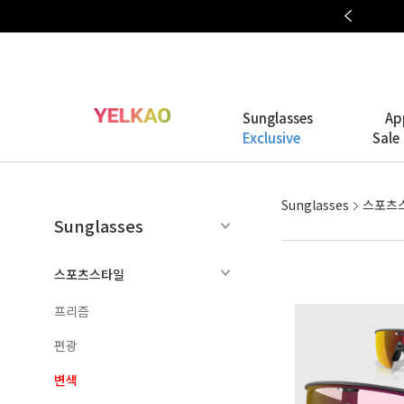
OAKLEY META COLLECTION
Sunglasses
Ap
Exclusive
Sale
Sunglasses
스포츠
Sunglasses
스포츠스타일
프리즘
편광
변색