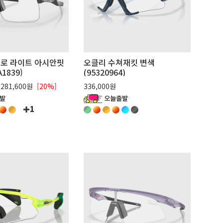
로 라이트 아시안핏
오클리 수쳐재킷 변색
1839)
(95320964)
281,600원
[20%]
336,000원
1