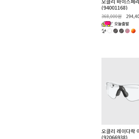
오클리 바이스페라
(94001168)
스페라 슬래쉬
368,000원
294,4
이브이제로 블레이즈
이브이제로 패스
조브레이커
오클리 레이다락 
(92066938)