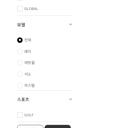
GLOBAL
모델
전체
래치
레핑윌
서소
카스텔
프로그스킨
스포츠
홀브룩
GOLF
홀브룩 XXL