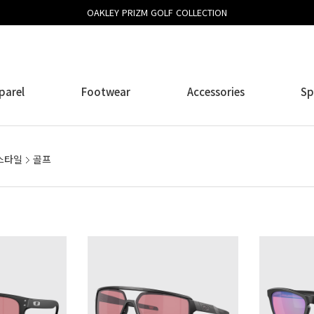
OAKLEY PRIZM GOLF COLLECTION
parel
Footwear
Accessories
Sp
스타일
골프