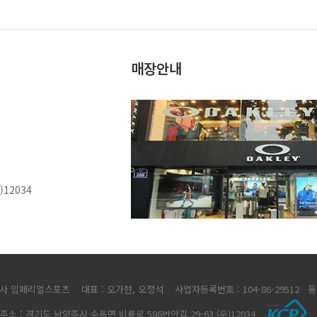
매장안내
12034
식회사 임페리얼스포츠 대표 : 오가현, 오정석
사업자등록번호 : 104-86-29512 
주소 : 경기도 남양주시 수동면 비룡로 586번안길 29-63 (우)12034