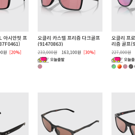
L 아시안핏 프
오클리 카스텔 프리즘 다크골프
오클리 프로
7F0461)
(91470863)
리즘 골프(9
00원
[20%]
233,000원
163,100원
[30%]
227,000원